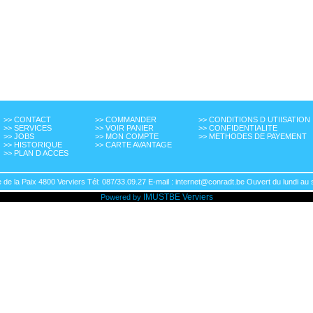
>> CONTACT
>> COMMANDER
>> CONDITIONS D UTIISATION
>> SERVICES
>> VOIR PANIER
>> CONFIDENTIALITE
>> JOBS
>> MON COMPTE
>> METHODES DE PAYEMENT
>> HISTORIQUE
>> CARTE AVANTAGE
>> PLAN D ACCES
de la Paix 4800 Verviers Tél: 087/33.09.27 E-mail : internet@conradt.be Ouvert du lundi au 
IMUSTBE
Verviers
Powered by