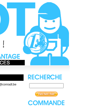
t@conradt.be