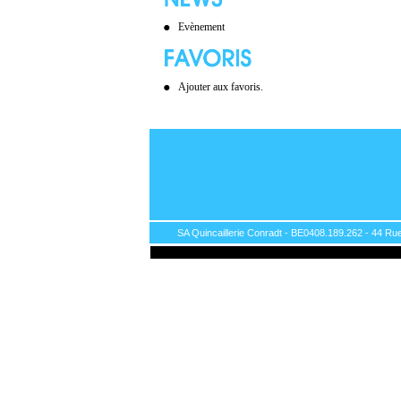
Evènement
Ajouter aux favoris.
SA Quincaillerie Conradt - BE0408.189.262 - 44 Rue 