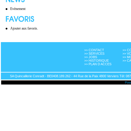
Evènement
Ajouter aux favoris.
>> CONTACT
>> 
>> SERVICES
>> V
>> JOBS
>> M
>> HISTORIQUE
>> C
>> PLAN D ACCES
SA Quincaillerie Conradt - BE0408.189.262 - 44 Rue de la Paix 4800 Verviers Tél: 087
Pow