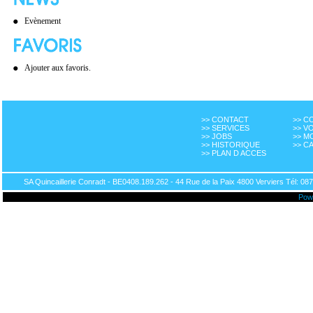
Evènement
Ajouter aux favoris.
>> CONTACT
>> 
>> SERVICES
>> V
>> JOBS
>> M
>> HISTORIQUE
>> C
>> PLAN D ACCES
SA Quincaillerie Conradt - BE0408.189.262 - 44 Rue de la Paix 4800 Verviers Tél: 087
Pow