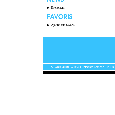
Evènement
Ajouter aux favoris.
SA Quincaillerie Conradt - BE0408.189.262 - 44 Rue 