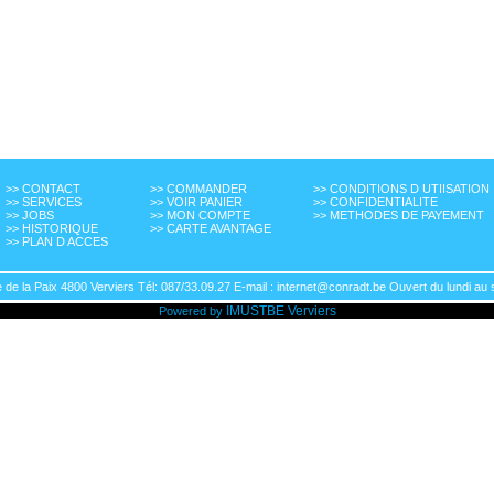
>> CONTACT
>> COMMANDER
>> CONDITIONS D UTIISATION
>> SERVICES
>> VOIR PANIER
>> CONFIDENTIALITE
>> JOBS
>> MON COMPTE
>> METHODES DE PAYEMENT
>> HISTORIQUE
>> CARTE AVANTAGE
>> PLAN D ACCES
de la Paix 4800 Verviers Tél: 087/33.09.27 E-mail : internet@conradt.be Ouvert du lundi au 
IMUSTBE
Verviers
Powered by