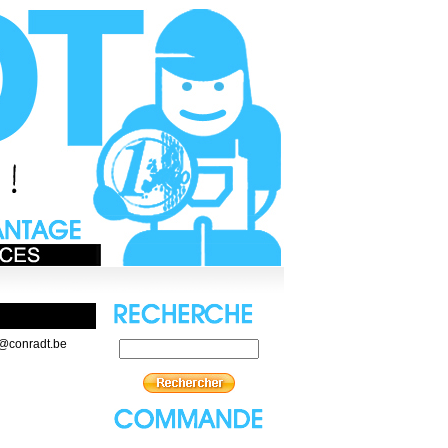
t@conradt.be