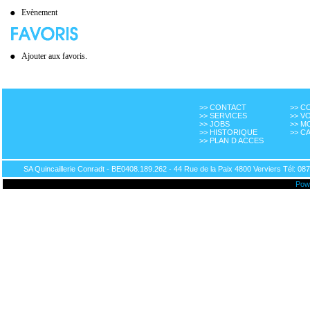
Evènement
Ajouter aux favoris.
>> CONTACT
>> 
>> SERVICES
>> V
>> JOBS
>> M
>> HISTORIQUE
>> C
>> PLAN D ACCES
SA Quincaillerie Conradt - BE0408.189.262 - 44 Rue de la Paix 4800 Verviers Tél: 087
Pow