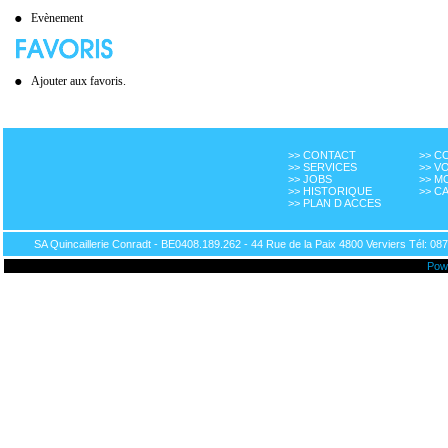
Evènement
Ajouter aux favoris.
>> CONTACT
>> 
>> SERVICES
>> V
>> JOBS
>> M
>> HISTORIQUE
>> C
>> PLAN D ACCES
SA Quincaillerie Conradt - BE0408.189.262 - 44 Rue de la Paix 4800 Verviers Tél: 087
Pow