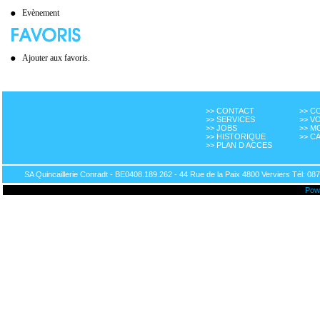
Evènement
Ajouter aux favoris.
>> CONTACT
>> 
>> SERVICES
>> V
>> JOBS
>> M
>> HISTORIQUE
>> C
>> PLAN D ACCES
SA Quincaillerie Conradt - BE0408.189.262 - 44 Rue de la Paix 4800 Verviers Tél: 087
Pow