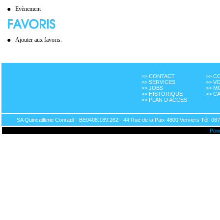
Evènement
Ajouter aux favoris.
>> CONTACT
>> 
>> SERVICES
>> V
>> JOBS
>> M
>> HISTORIQUE
>> C
>> PLAN D ACCES
SA Quincaillerie Conradt - BE0408.189.262 - 44 Rue de la Paix 4800 Verviers Tél: 087
Pow