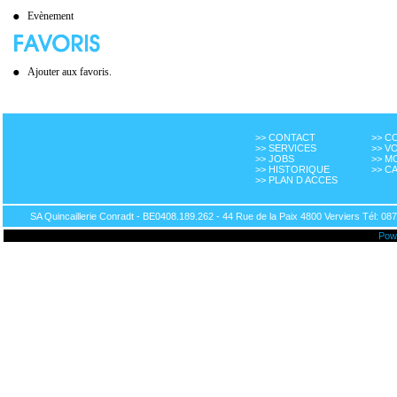
Evènement
Ajouter aux favoris.
>> CONTACT
>> 
>> SERVICES
>> V
>> JOBS
>> M
>> HISTORIQUE
>> C
>> PLAN D ACCES
SA Quincaillerie Conradt - BE0408.189.262 - 44 Rue de la Paix 4800 Verviers Tél: 087
Pow