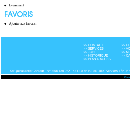
Evènement
Ajouter aux favoris.
>> CONTACT
>> 
>> SERVICES
>> V
>> JOBS
>> M
>> HISTORIQUE
>> C
>> PLAN D ACCES
SA Quincaillerie Conradt - BE0408.189.262 - 44 Rue de la Paix 4800 Verviers Tél: 087
Pow