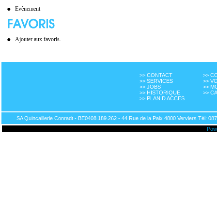
Evènement
Ajouter aux favoris.
>> CONTACT
>> 
>> SERVICES
>> V
>> JOBS
>> M
>> HISTORIQUE
>> C
>> PLAN D ACCES
SA Quincaillerie Conradt - BE0408.189.262 - 44 Rue de la Paix 4800 Verviers Tél: 087
Pow