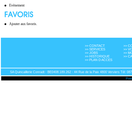
Evènement
Ajouter aux favoris.
>> CONTACT
>> 
>> SERVICES
>> V
>> JOBS
>> M
>> HISTORIQUE
>> C
>> PLAN D ACCES
SA Quincaillerie Conradt - BE0408.189.262 - 44 Rue de la Paix 4800 Verviers Tél: 087
Pow