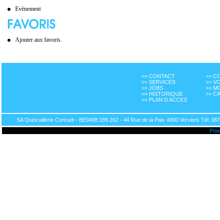
Evènement
Ajouter aux favoris.
>> CONTACT
>> 
>> SERVICES
>> V
>> JOBS
>> M
>> HISTORIQUE
>> C
>> PLAN D ACCES
SA Quincaillerie Conradt - BE0408.189.262 - 44 Rue de la Paix 4800 Verviers Tél: 087
Pow