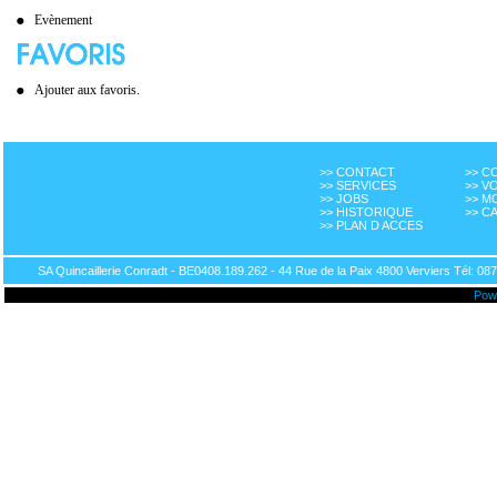
Evènement
Ajouter aux favoris.
>> CONTACT
>> 
>> SERVICES
>> V
>> JOBS
>> M
>> HISTORIQUE
>> C
>> PLAN D ACCES
SA Quincaillerie Conradt - BE0408.189.262 - 44 Rue de la Paix 4800 Verviers Tél: 087
Pow