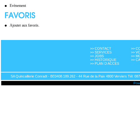
Evènement
Ajouter aux favoris.
>> CONTACT
>> 
>> SERVICES
>> V
>> JOBS
>> M
>> HISTORIQUE
>> C
>> PLAN D ACCES
SA Quincaillerie Conradt - BE0408.189.262 - 44 Rue de la Paix 4800 Verviers Tél: 087
Pow