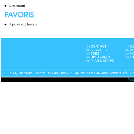
Evènement
Ajouter aux favoris.
>> CONTACT
>> 
>> SERVICES
>> V
>> JOBS
>> M
>> HISTORIQUE
>> C
>> PLAN D ACCES
SA Quincaillerie Conradt - BE0408.189.262 - 44 Rue de la Paix 4800 Verviers Tél: 087
Pow