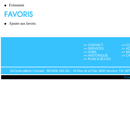
Evènement
Ajouter aux favoris.
>> CONTACT
>> 
>> SERVICES
>> V
>> JOBS
>> M
>> HISTORIQUE
>> C
>> PLAN D ACCES
SA Quincaillerie Conradt - BE0408.189.262 - 44 Rue de la Paix 4800 Verviers Tél: 087
Pow