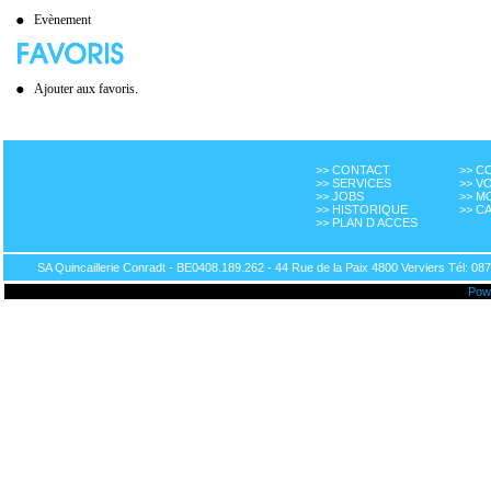
Evènement
Ajouter aux favoris.
>> CONTACT
>> 
>> SERVICES
>> V
>> JOBS
>> M
>> HISTORIQUE
>> C
>> PLAN D ACCES
SA Quincaillerie Conradt - BE0408.189.262 - 44 Rue de la Paix 4800 Verviers Tél: 087
Pow