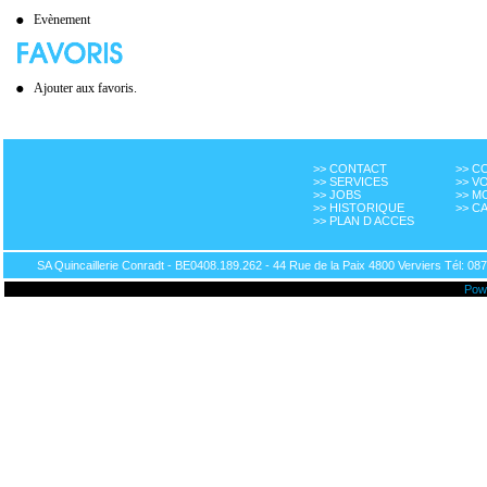
Evènement
Ajouter aux favoris.
>> CONTACT
>> 
>> SERVICES
>> V
>> JOBS
>> M
>> HISTORIQUE
>> C
>> PLAN D ACCES
SA Quincaillerie Conradt - BE0408.189.262 - 44 Rue de la Paix 4800 Verviers Tél: 087
Pow