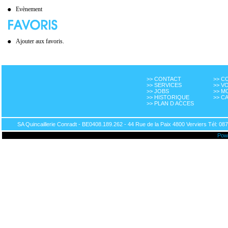
Evènement
Ajouter aux favoris.
>> CONTACT
>> 
>> SERVICES
>> V
>> JOBS
>> M
>> HISTORIQUE
>> C
>> PLAN D ACCES
SA Quincaillerie Conradt - BE0408.189.262 - 44 Rue de la Paix 4800 Verviers Tél: 087
Pow