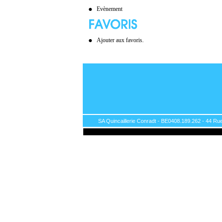
Evènement
Ajouter aux favoris.
SA Quincaillerie Conradt - BE0408.189.262 - 44 Rue 