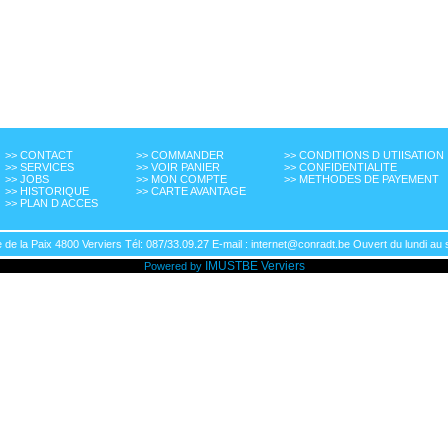
>> CONTACT
>> COMMANDER
>> CONDITIONS D UTIISATION
>> SERVICES
>> VOIR PANIER
>> CONFIDENTIALITE
>> JOBS
>> MON COMPTE
>> METHODES DE PAYEMENT
>> HISTORIQUE
>> CARTE AVANTAGE
>> PLAN D ACCES
de la Paix 4800 Verviers Tél: 087/33.09.27 E-mail : internet@conradt.be Ouvert du lundi au 
IMUSTBE
Verviers
Powered by