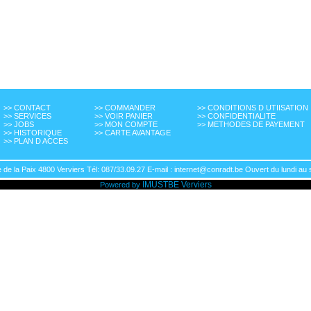
>> CONTACT
>> COMMANDER
>> CONDITIONS D UTIISATION
>> SERVICES
>> VOIR PANIER
>> CONFIDENTIALITE
>> JOBS
>> MON COMPTE
>> METHODES DE PAYEMENT
>> HISTORIQUE
>> CARTE AVANTAGE
>> PLAN D ACCES
de la Paix 4800 Verviers Tél: 087/33.09.27 E-mail : internet@conradt.be Ouvert du lundi au 
IMUSTBE
Verviers
Powered by