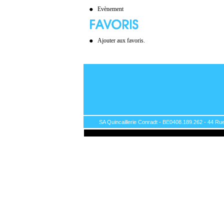
Evènement
Ajouter aux favoris.
SA Quincaillerie Conradt - BE0408.189.262 - 44 Rue 