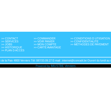
>> CONTACT
>> COMMANDER
>> CONDITIONS D UTIISATION
>> SERVICES
>> VOIR PANIER
>> CONFIDENTIALITE
>> JOBS
>> MON COMPTE
>> METHODES DE PAYEMENT
>> HISTORIQUE
>> CARTE AVANTAGE
>> PLAN D ACCES
de la Paix 4800 Verviers Tél: 087/33.09.27 E-mail : internet@conradt.be Ouvert du lundi au 
IMUSTBE
Verviers
Powered by