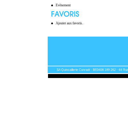
Evènement
Ajouter aux favoris.
SA Quincaillerie Conradt - BE0408.189.262 - 44 Rue 