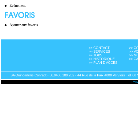
Evènement
Ajouter aux favoris.
>> CONTACT
>> 
>> SERVICES
>> V
>> JOBS
>> M
>> HISTORIQUE
>> C
>> PLAN D ACCES
SA Quincaillerie Conradt - BE0408.189.262 - 44 Rue de la Paix 4800 Verviers Tél: 087
Pow