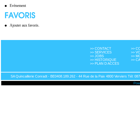
Evènement
Ajouter aux favoris.
>> CONTACT
>> 
>> SERVICES
>> V
>> JOBS
>> M
>> HISTORIQUE
>> C
>> PLAN D ACCES
SA Quincaillerie Conradt - BE0408.189.262 - 44 Rue de la Paix 4800 Verviers Tél: 087
Pow