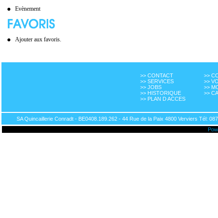
Evènement
Ajouter aux favoris.
>> CONTACT
>> 
>> SERVICES
>> V
>> JOBS
>> M
>> HISTORIQUE
>> C
>> PLAN D ACCES
SA Quincaillerie Conradt - BE0408.189.262 - 44 Rue de la Paix 4800 Verviers Tél: 087
Pow