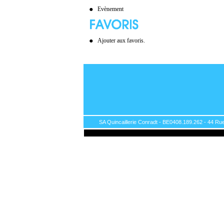
Evènement
Ajouter aux favoris.
SA Quincaillerie Conradt - BE0408.189.262 - 44 Rue 