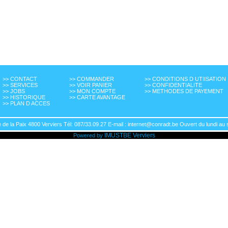
>> CONTACT
>> COMMANDER
>> CONDITIONS D UTIISATION
>> SERVICES
>> VOIR PANIER
>> CONFIDENTIALITE
>> JOBS
>> MON COMPTE
>> METHODES DE PAYEMENT
>> HISTORIQUE
>> CARTE AVANTAGE
>> PLAN D ACCES
de la Paix 4800 Verviers Tél: 087/33.09.27 E-mail : internet@conradt.be Ouvert du lundi au 
IMUSTBE
Verviers
Powered by