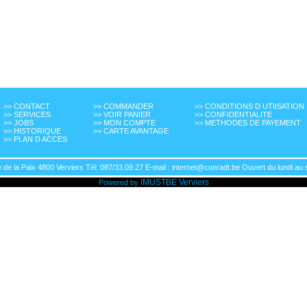
>> CONTACT
>> COMMANDER
>> CONDITIONS D UTIISATION
>> SERVICES
>> VOIR PANIER
>> CONFIDENTIALITE
>> JOBS
>> MON COMPTE
>> METHODES DE PAYEMENT
>> HISTORIQUE
>> CARTE AVANTAGE
>> PLAN D ACCES
de la Paix 4800 Verviers Tél: 087/33.09.27 E-mail : internet@conradt.be Ouvert du lundi au 
IMUSTBE
Verviers
Powered by