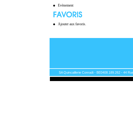
Evènement
Ajouter aux favoris.
SA Quincaillerie Conradt - BE0408.189.262 - 44 Rue 