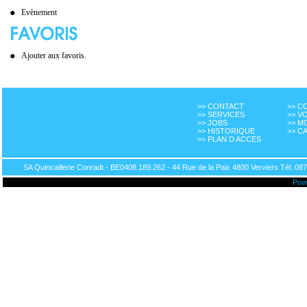
Evènement
Ajouter aux favoris.
>> CONTACT
>> 
>> SERVICES
>> V
>> JOBS
>> M
>> HISTORIQUE
>> C
>> PLAN D ACCES
SA Quincaillerie Conradt - BE0408.189.262 - 44 Rue de la Paix 4800 Verviers Tél: 087
Pow