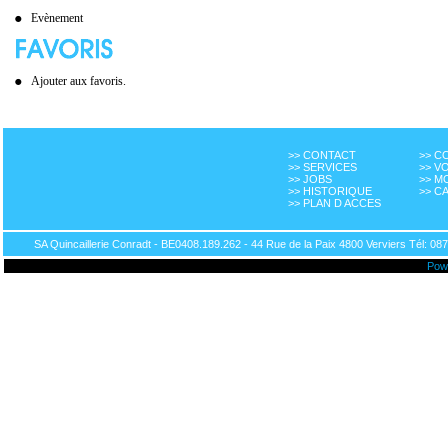
Evènement
Ajouter aux favoris.
>> CONTACT
>> 
>> SERVICES
>> V
>> JOBS
>> M
>> HISTORIQUE
>> C
>> PLAN D ACCES
SA Quincaillerie Conradt - BE0408.189.262 - 44 Rue de la Paix 4800 Verviers Tél: 087
Pow