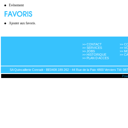
Evènement
Ajouter aux favoris.
>> CONTACT
>> 
>> SERVICES
>> V
>> JOBS
>> M
>> HISTORIQUE
>> C
>> PLAN D ACCES
SA Quincaillerie Conradt - BE0408.189.262 - 44 Rue de la Paix 4800 Verviers Tél: 087
Pow