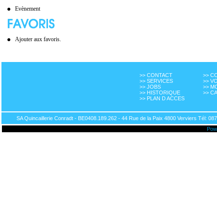
Evènement
Ajouter aux favoris.
>> CONTACT
>> 
>> SERVICES
>> V
>> JOBS
>> M
>> HISTORIQUE
>> C
>> PLAN D ACCES
SA Quincaillerie Conradt - BE0408.189.262 - 44 Rue de la Paix 4800 Verviers Tél: 087
Pow