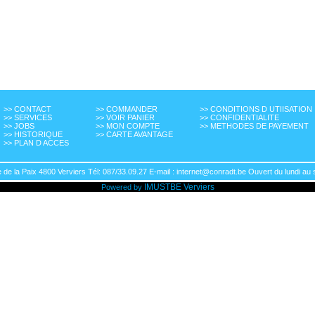
>> CONTACT
>> COMMANDER
>> CONDITIONS D UTIISATION
>> SERVICES
>> VOIR PANIER
>> CONFIDENTIALITE
>> JOBS
>> MON COMPTE
>> METHODES DE PAYEMENT
>> HISTORIQUE
>> CARTE AVANTAGE
>> PLAN D ACCES
de la Paix 4800 Verviers Tél: 087/33.09.27 E-mail : internet@conradt.be Ouvert du lundi au 
IMUSTBE
Verviers
Powered by