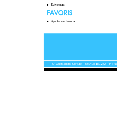
Evènement
Ajouter aux favoris.
SA Quincaillerie Conradt - BE0408.189.262 - 44 Rue 