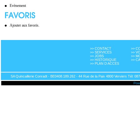
Evènement
Ajouter aux favoris.
>> CONTACT
>> 
>> SERVICES
>> V
>> JOBS
>> M
>> HISTORIQUE
>> C
>> PLAN D ACCES
SA Quincaillerie Conradt - BE0408.189.262 - 44 Rue de la Paix 4800 Verviers Tél: 087
Pow