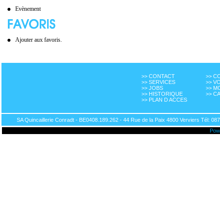
Evènement
Ajouter aux favoris.
>> CONTACT
>> 
>> SERVICES
>> V
>> JOBS
>> M
>> HISTORIQUE
>> C
>> PLAN D ACCES
SA Quincaillerie Conradt - BE0408.189.262 - 44 Rue de la Paix 4800 Verviers Tél: 087
Pow