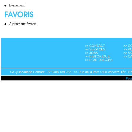
Evènement
Ajouter aux favoris.
>> CONTACT
>> 
>> SERVICES
>> V
>> JOBS
>> M
>> HISTORIQUE
>> C
>> PLAN D ACCES
SA Quincaillerie Conradt - BE0408.189.262 - 44 Rue de la Paix 4800 Verviers Tél: 087
Pow