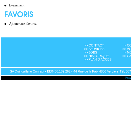
Evènement
Ajouter aux favoris.
>> CONTACT
>> 
>> SERVICES
>> V
>> JOBS
>> M
>> HISTORIQUE
>> C
>> PLAN D ACCES
SA Quincaillerie Conradt - BE0408.189.262 - 44 Rue de la Paix 4800 Verviers Tél: 087
Pow