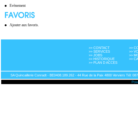
Evènement
Ajouter aux favoris.
>> CONTACT
>> 
>> SERVICES
>> V
>> JOBS
>> M
>> HISTORIQUE
>> C
>> PLAN D ACCES
SA Quincaillerie Conradt - BE0408.189.262 - 44 Rue de la Paix 4800 Verviers Tél: 087
Pow