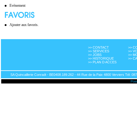
Evènement
Ajouter aux favoris.
>> CONTACT
>> 
>> SERVICES
>> V
>> JOBS
>> M
>> HISTORIQUE
>> C
>> PLAN D ACCES
SA Quincaillerie Conradt - BE0408.189.262 - 44 Rue de la Paix 4800 Verviers Tél: 087
Pow