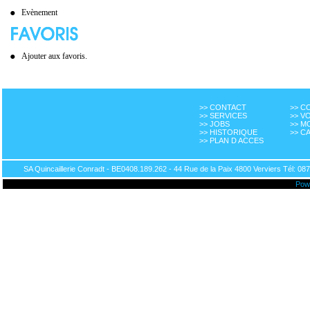
Evènement
Ajouter aux favoris.
>> CONTACT
>> 
>> SERVICES
>> V
>> JOBS
>> M
>> HISTORIQUE
>> C
>> PLAN D ACCES
SA Quincaillerie Conradt - BE0408.189.262 - 44 Rue de la Paix 4800 Verviers Tél: 087
Pow