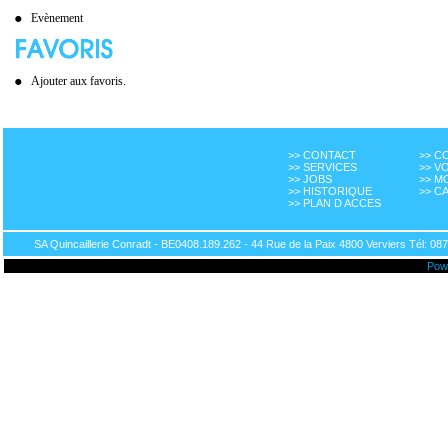
Evènement
Ajouter aux favoris.
>> CONTACT
>> 
>> SERVICES
>> V
>> JOBS
>> M
>> HISTORIQUE
>> C
>> PLAN D ACCES
SA Quincaillerie Conradt - BE0408.189.262 - 44 Rue de la Paix 4800 Verviers Tél: 087
Pow