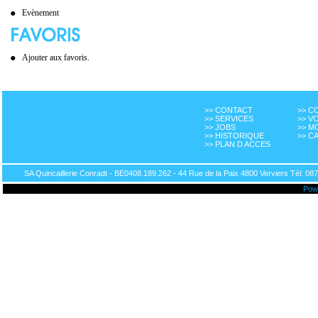
Evènement
Ajouter aux favoris.
>> CONTACT
>> 
>> SERVICES
>> V
>> JOBS
>> M
>> HISTORIQUE
>> C
>> PLAN D ACCES
SA Quincaillerie Conradt - BE0408.189.262 - 44 Rue de la Paix 4800 Verviers Tél: 087
Pow