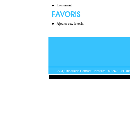
Evènement
Ajouter aux favoris.
SA Quincaillerie Conradt - BE0408.189.262 - 44 Rue 