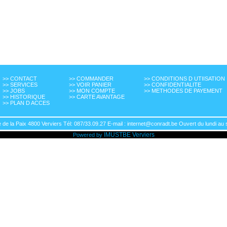
>> CONTACT
>> COMMANDER
>> CONDITIONS D UTIISATION
>> SERVICES
>> VOIR PANIER
>> CONFIDENTIALITE
>> JOBS
>> MON COMPTE
>> METHODES DE PAYEMENT
>> HISTORIQUE
>> CARTE AVANTAGE
>> PLAN D ACCES
de la Paix 4800 Verviers Tél: 087/33.09.27 E-mail : internet@conradt.be Ouvert du lundi au 
IMUSTBE
Verviers
Powered by