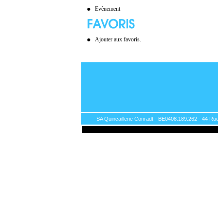
Evènement
Ajouter aux favoris.
SA Quincaillerie Conradt - BE0408.189.262 - 44 Rue 