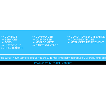
>> CONTACT
>> COMMANDER
>> CONDITIONS D UTIISATION
>> SERVICES
>> VOIR PANIER
>> CONFIDENTIALITE
>> JOBS
>> MON COMPTE
>> METHODES DE PAYEMENT
>> HISTORIQUE
>> CARTE AVANTAGE
>> PLAN D ACCES
de la Paix 4800 Verviers Tél: 087/33.09.27 E-mail : internet@conradt.be Ouvert du lundi au 
IMUSTBE
Verviers
Powered by