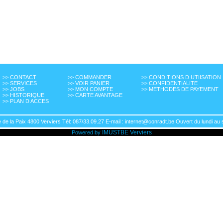
>> CONTACT
>> COMMANDER
>> CONDITIONS D UTIISATION
>> SERVICES
>> VOIR PANIER
>> CONFIDENTIALITE
>> JOBS
>> MON COMPTE
>> METHODES DE PAYEMENT
>> HISTORIQUE
>> CARTE AVANTAGE
>> PLAN D ACCES
de la Paix 4800 Verviers Tél: 087/33.09.27 E-mail : internet@conradt.be Ouvert du lundi au 
IMUSTBE
Verviers
Powered by