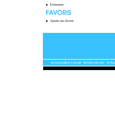
Evènement
Ajouter aux favoris.
SA Quincaillerie Conradt - BE0408.189.262 - 44 Rue 