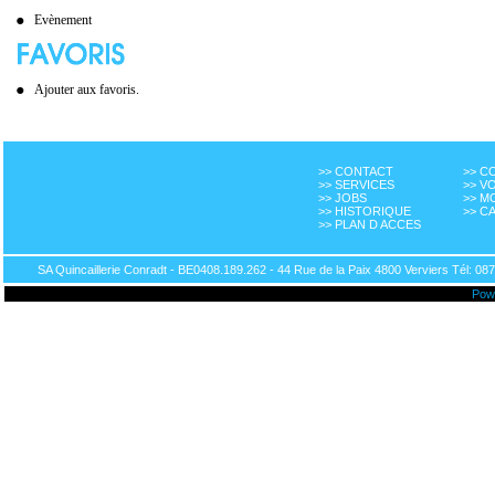
Evènement
Ajouter aux favoris.
>> CONTACT
>> 
>> SERVICES
>> V
>> JOBS
>> M
>> HISTORIQUE
>> C
>> PLAN D ACCES
SA Quincaillerie Conradt - BE0408.189.262 - 44 Rue de la Paix 4800 Verviers Tél: 087
Pow