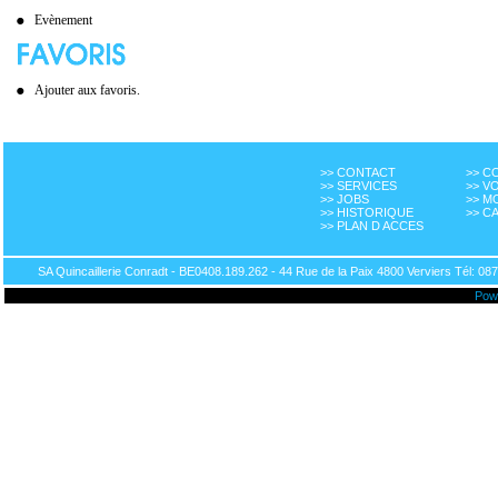
Evènement
Ajouter aux favoris.
>> CONTACT
>> 
>> SERVICES
>> V
>> JOBS
>> M
>> HISTORIQUE
>> C
>> PLAN D ACCES
SA Quincaillerie Conradt - BE0408.189.262 - 44 Rue de la Paix 4800 Verviers Tél: 087
Pow