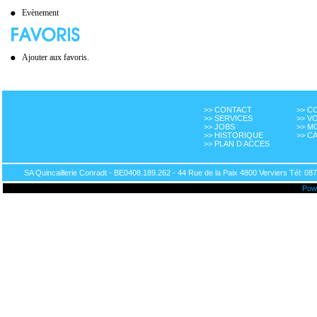
Evènement
Ajouter aux favoris.
>> CONTACT
>> 
>> SERVICES
>> V
>> JOBS
>> M
>> HISTORIQUE
>> C
>> PLAN D ACCES
SA Quincaillerie Conradt - BE0408.189.262 - 44 Rue de la Paix 4800 Verviers Tél: 087
Pow