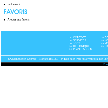
Evènement
Ajouter aux favoris.
>> CONTACT
>> 
>> SERVICES
>> V
>> JOBS
>> M
>> HISTORIQUE
>> C
>> PLAN D ACCES
SA Quincaillerie Conradt - BE0408.189.262 - 44 Rue de la Paix 4800 Verviers Tél: 087
Pow