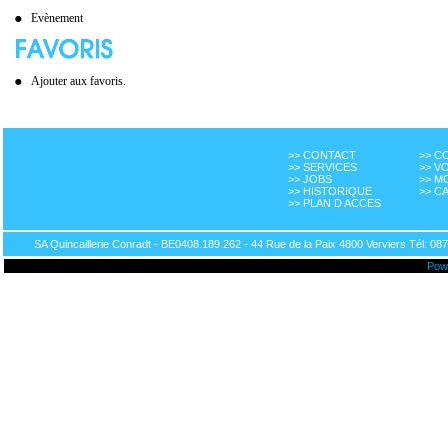
Evènement
Ajouter aux favoris.
>> CONTACT
>> 
>> SERVICES
>> V
>> JOBS
>> M
>> HISTORIQUE
>> C
>> PLAN D ACCES
SA Quincaillerie Conradt - BE0408.189.262 - 44 Rue de la Paix 4800 Verviers Tél: 087
Pow